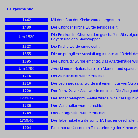
Baugeschichte:
1442
Mit dem Bau der Kirche wurde begonnen.
1489
Der Chor der Kirche wurde fertiggestellt.
Die Fresken im Chor wurden geschaffen. Sie zeigen
Um 1520
Bayern und das Stadtwappen.
1523
Die Kirche wurde eingeweiht.
1555
Die ursprüngliche Ausstattung musste auf Befehl des
1695
Der Choraltar wurde errichtet. Das Altargemälde w
Um 1700
Zwei kleinere Seitenaltäre, ein Marien- und späterer
1716
Der Aloisiusaltar wurde errichtet.
1716
Der Leonhardsaltar wurde mit einer Figur von Stephan
1720
Der Franz-Xaver-Altar wurde errichtet. Die Altarg
1721/22
Der Johann-Nepomuk-Altar wurde mit einer Figur von
1736
Der Marienaltar wurde errichtet.
1749
Das Chorgestühl wurde errichtet.
1759/60
Der Tabernakel wurde von J. M. Fischer geschaffen.
1904
Bei einer umfassenden Restaurierung der Kirche wu