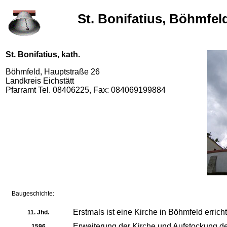
St. Bonifatius, Böhmfel
St. Bonifatius, kath.
Böhmfeld, Hauptstraße 26
Landkreis Eichstätt
Pfarramt Tel. 08406225, Fax: 084069199884
Baugeschichte:
Erstmals ist eine Kirche in Böhmfeld erric
11. Jhd.
Erweiterung der Kirche und Aufstockung d
1596