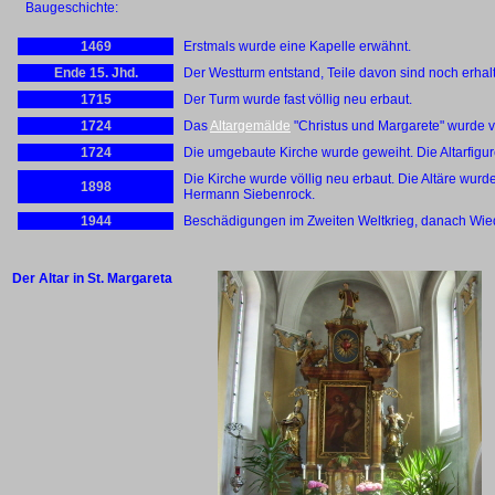
Baugeschichte:
1469
Erstmals wurde eine Kapelle erwähnt.
Ende 15. Jhd.
Der Westturm entstand, Teile davon sind noch erhal
1715
Der Turm wurde fast völlig neu erbaut.
1724
Das
Altargemälde
"Christus und Margarete" wurde 
1724
Die umgebaute Kirche wurde geweiht. Die Altarfigu
Die Kirche wurde völlig neu erbaut. Die Altäre w
1898
Hermann Siebenrock.
1944
Beschädigungen im Zweiten Weltkrieg, danach Wie
Der Altar in St. Margareta