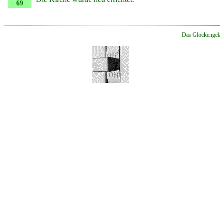
69
Das Glockengelä