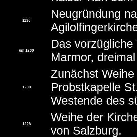
Neugründung nac
1136
Agilolfingerkirch
Das vorzügliche
um 1200
Marmor, dreimal 
Zunächst Weihe 
Probstkapelle S
1208
Westende des süd
Weihe der Kirch
1228
von Salzburg.