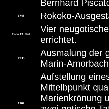
Bernhard Piscato
Rokoko-Ausgesta
1745
Vier neugotisch
Ende 19. Jhd.
errichtet.
Ausmalung der g
1935
Marin-Amorbach
Aufstellung eine
Mittelbpunkt qua
Marienkrönung um
1962
zwei gotische Ta