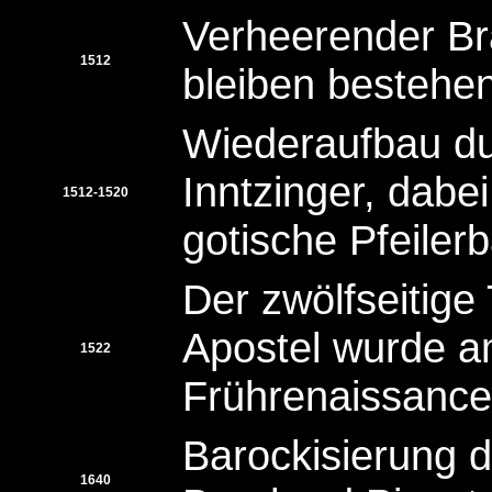
Verheerender Br
1512
bleiben bestehen
Wiederaufbau du
Inntzinger, dabe
1512-1520
gotische Pfeilerb
Der zwölfseitige 
Apostel wurde a
1522
Frührenaissance 
Barockisierung d
1640