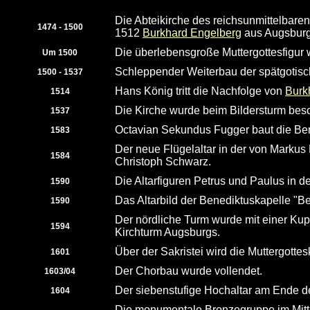
Die Abteikirche des reichsunmittelbare
1474 - 1500
1512
Burkhard Engelberg
aus Augsburg
Die überlebensgroße Muttergottesfigur 
Um 1500
Schleppender Weiterbau der spätgotisc
1500 - 1537
Hans König tritt die Nachfolge von
Burk
1514
Die Kirche wurde beim Bildersturm besc
1537
Octavian Sekundus Fugger baut die Ben
1583
Der neue Flügelaltar in der von Markus
1584
Christoph Schwarz.
Die Altarfiguren Petrus und Paulus in
1590
Das Altarbild der Benediktuskapelle "B
1590
Der nördliche Turm wurde mit einer Kupp
1594
Kirchturm Augsburgs.
Über der Sakristei wird die Muttergotte
1601
Der Chorbau wurde vollendet.
1603/04
Der siebenstufige Hochaltar am Ende de
1604
Die monumentale Bronzegruppe im Mittel