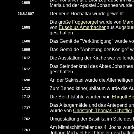
1605
Maria und der Apostel Johannes wurde 
Der neue Hochaltar wurde geweiht.
26.8.1607
Die große
Fuggerorgel
wurde von
Marx
von
Eusebius Amerbacher
aus Augsburg
1608
geschaffen.
Das Gemälde "Verkündigung" wurde v
1608
Das Gemälde "Anbetung der Könige" wu
1609
Die Ausstattung der Kirche war vollende
1612
Das Steindenkmal des Abtes Johannes 
1612
geschaffen.
An der Sakristei wurde die Allerheilig
1698
Zum Benediktinerjubiläum wurde die Aus
1712
Die Beichtstühle wurden von
Ehrgott B
1712
Das Altargemälde und das Antependiumb
1737
wurde von
Christoph Thomas Scheffler
Umgestaltung der Basilika im Stile des 
1762
Am Mittelschiffpfeiler des 4. Jochs wu
1763
Johann Michael Feichtmeier geschaffen