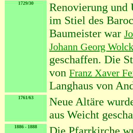
1729/30
Renovierung und 
im Stiel des Baro
Baumeister war
Jo
Johann Georg Wolck
geschaffen. Die S
von
Franz Xaver Fe
Langhaus von And
1761/63
Neue Altäre wurde
aus Weicht gescha
1886 - 1888
Die Pfarrkirche w